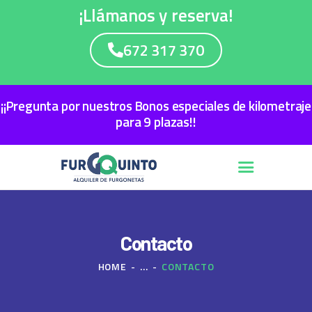
¡Llámanos y reserva!
672 317 370
¡¡Pregunta por nuestros Bonos especiales de kilometraje
INICIO
para 9 plazas!!
FLOTA
PREGUNTAS FRECUENTES
CONTACTO
Contacto
HOME
...
CONTACTO